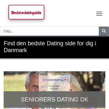
Bedstedatingside
Tog
Find den bedste Dating side for dig i
Danmark
CASUAL DATING I DANMARK
STONER DATING ONLINE
SENIORERS DATING DK
BDSM I DANMARK