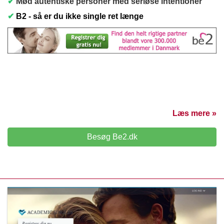
✔
Mød autentiske personer med seriøse intentioner
✔
B2 - så er du ikke single ret længe
Læs mere »
Besøg Be2.dk