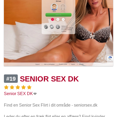
SENIOR SEX DK
#19
Senior SEX DK
💋
Find en Senior Sex Flirt i dit område - seniorsex.dk
Leder du efter en fræk flirt eller en affære? Find kvinder,