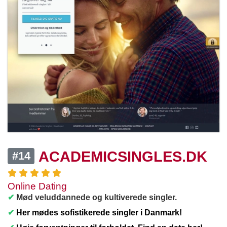
ACADEMICSINGLES.DK
#14
Online Dating
✔
Mød veluddannede og kultiverede singler.
✔
Her mødes sofistikerede singler i Danmark!