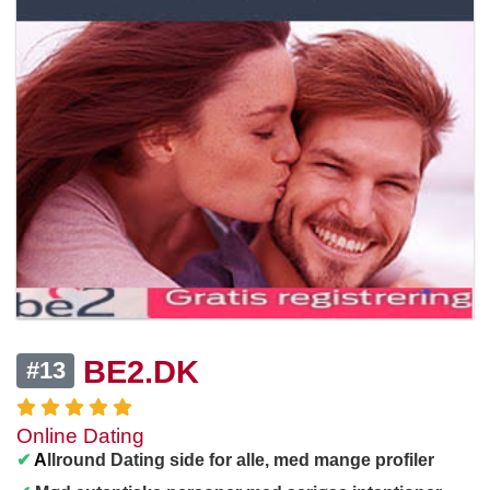
BE2.DK
#13
Online Dating
✔
A
llround Dating side for alle, med mange profiler