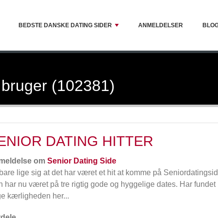
BEDSTE DANSKE DATING SIDER
ANMELDELSER
BLO
 bruger (102381)
ENIOR DATING HITTER
meldelse om
Senior Dating Side
 bare lige sig at det har været et hit at komme på Seniordatingsid
 har nu været på tre rigtig gode og hyggelige dates. Har fundet
e kærligheden her...
dele