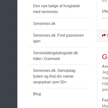
En 
Den nye bølge af livsglæde
Ul
med seniorsex
...
Seniorsex.dk
Seniorsex.dk: Find passionen
igen
Seniordatingdatingside.dk
G
hitter i Danmark
An
Seniorsex.dk: Genopdag
Jeg
lysten og find din næste
man
sexpartner som 50+
Håb
prø
Blog
For
Man