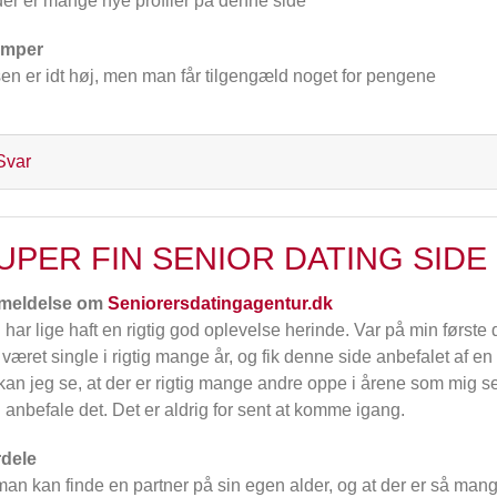
der er mange nye profiler på denne side
emper
sen er idt høj, men man får tilgengæld noget for pengene
Svar
UPER FIN SENIOR DATING SIDE
meldelse om
Seniorersdatingagentur.dk
 har lige haft en rigtig god oplevelse herinde. Var på min første dat
 været single i rigtig mange år, og fik denne side anbefalet af en 
kan jeg se, at der er rigtig mange andre oppe i årene som mig sel
 anbefale det. Det er aldrig for sent at komme igang.
dele
man kan finde en partner på sin egen alder, og at der er så man