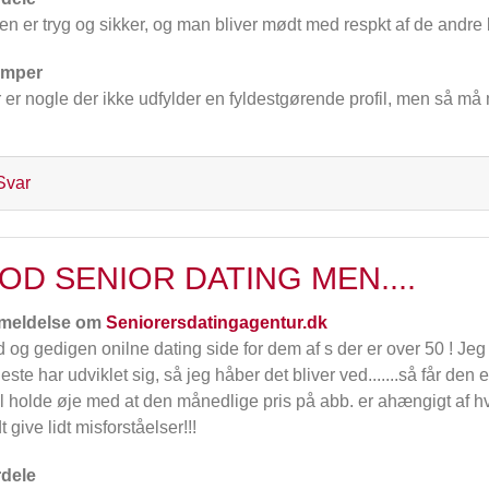
en er tryg og sikker, og man bliver mødt med respkt af de andre
emper
 er nogle der ikke udfylder en fyldestgørende profil, men så må 
Svar
OD SENIOR DATING MEN....
meldelse om
Seniorersdatingagentur.dk
 og gedigen onilne dating side for dem af s der er over 50 ! Je
este har udviklet sig, så jeg håber det bliver ved.......så får den
l holde øje med at den månedlige pris på abb. er ahængigt af hvor
t give lidt misforståelser!!!
dele