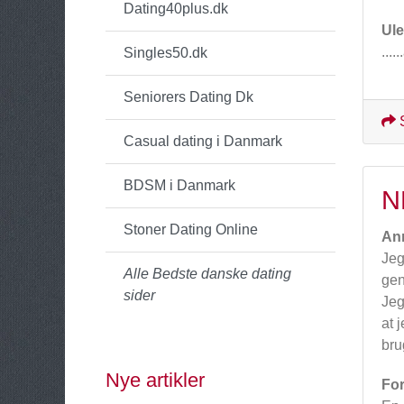
Dating40plus.dk
Ul
....
Singles50.dk
Seniorers Dating Dk
Casual dating i Danmark
BDSM i Danmark
N
Stoner Dating Online
An
Jeg
Alle Bedste danske dating
gen
sider
Jeg
at 
bru
Nye artikler
For