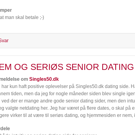
emper
..at man skal betale ;-)
Svar
EM OG SERIØS SENIOR DATING
meldelse om
Singles50.dk
 har kun haft positive oplevelser på Singles50.dk dating side. Ha
nem tiden, men da jeg for nogle måneder siden blev single igen,
 ved der er mange andre gode senior dating sider, men den intui
jeg valgte netdating her. Jeg har været på flere dates, o skal på
gere virker til at være til seriøs dating, og hjemmesiden er nem, 
dele