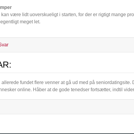
emper
 kan være lidt uoverskueligt i starten, for der er rigtigt mange p
 egentligt meget let.
Svar
AR:
 allerede fundet flere venner at gå ud med på seniordatingsite. D
nesker online. Håber at de gode tenedser fortsætter, indtil videre