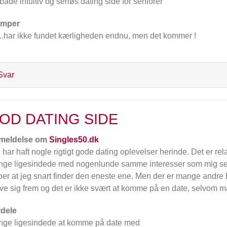
både intuitiv og seriøs dating side for seniorer
emper
.....har ikke fundet kærligheden endnu, men det kommer !
Svar
OD DATING SIDE
meldelse om
Singles50.dk
 har haft nogle rigtigt gode dating oplevelser herinde. Det er rela
ge ligesindede med nogenlunde samme interesser som mig selv.
er at jeg snart finder den eneste ene. Men der er mange andre
ve sig frem og det er ikke svært at komme på en date, selvom ma
dele
ge ligesindede at komme på date med