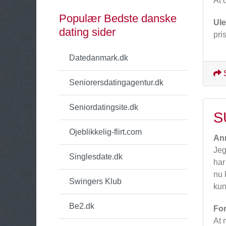
At 
Populær Bedste danske
Ul
dating sider
pri
Datedanmark.dk
Seniorersdatingagentur.dk
Seniordatingsite.dk
S
Ojeblikkelig-flirt.com
An
Jeg
Singlesdate.dk
har
nu 
Swingers Klub
kun
Be2.dk
For
At 