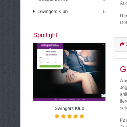
At 
Swingers Klub
6
Ul
Det
Spotlight
G
An
Jeg
art
fle
sel
Swingers Klub
For