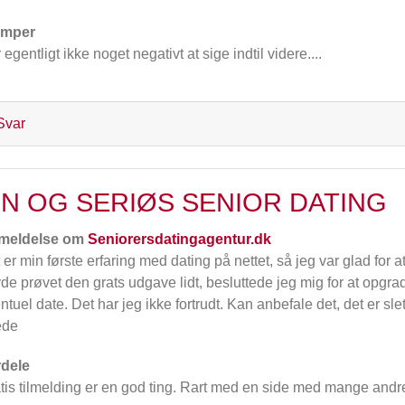
emper
 egentligt ikke noget negativt at sige indtil videre....
Svar
IN OG SERIØS SENIOR DATING
meldelse om
Seniorersdatingagentur.dk
 er min første erfaring med dating på nettet, så jeg var glad for 
de prøvet den grats udgave lidt, besluttede jeg mig for at opgra
ntuel date. Det har jeg ikke fortrudt. Kan anbefale det, det er 
ede
dele
tis tilmelding er en god ting. Rart med en side med mange andr