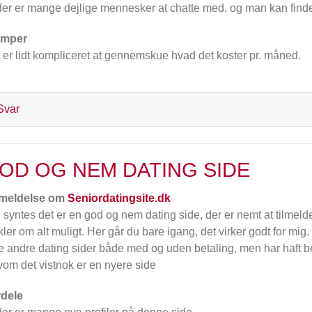
der er mange dejlige mennesker at chatte med, og man kan finde 
emper
 er lidt kompliceret at gennemskue hvad det koster pr. måned.
Svar
OD OG NEM DATING SIDE
meldelse om
Seniordatingsite.dk
 syntes det er en god og nem dating side, der er nemt at tilmeld
ikler om alt muligt. Her går du bare igang, det virker godt for mi
re andre dating sider både med og uden betaling, men har haft b
vom det vistnok er en nyere side
dele