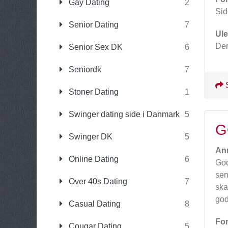
Gay Dating
2
Sid
Senior Dating
7
Ul
Der
Senior Sex DK
6
Seniordk
7
Stoner Dating
1
Swinger dating side i Danmark
5
G
Swinger DK
5
An
Online Dating
6
God
sen
Over 40s Dating
7
ska
god
Casual Dating
8
For
Cougar Dating
5