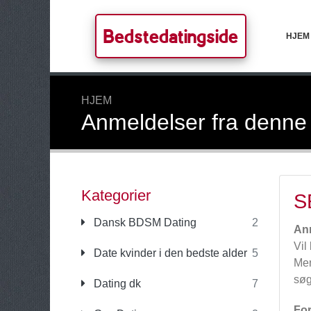
Bedstedatingside
HJEM
HJEM
Anmeldelser fra denne
Kategorier
S
Dansk BDSM Dating
2
An
Vil
Date kvinder i den bedste alder
5
Men
søg
Dating dk
7
For